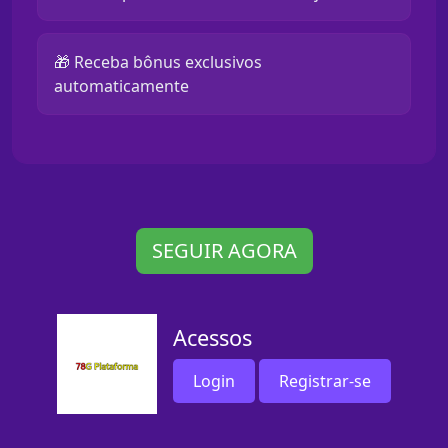
🎁 Receba bônus exclusivos
automaticamente
SEGUIR AGORA
Acessos
Login
Registrar-se