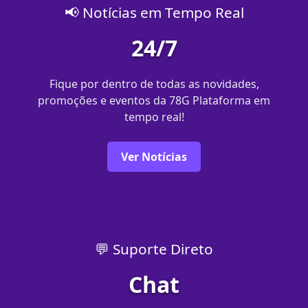
📢 Notícias em Tempo Real
24/7
Fique por dentro de todas as novidades,
promoções e eventos da 78G Plataforma em
tempo real!
Ver Notícias
💬 Suporte Direto
Chat