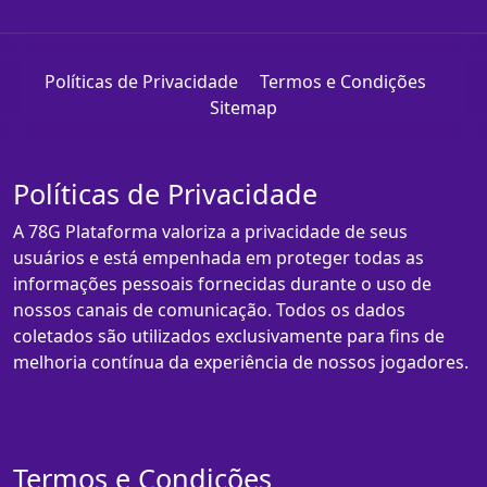
Políticas de Privacidade
Termos e Condições
Sitemap
Políticas de Privacidade
A 78G Plataforma valoriza a privacidade de seus
usuários e está empenhada em proteger todas as
informações pessoais fornecidas durante o uso de
nossos canais de comunicação. Todos os dados
coletados são utilizados exclusivamente para fins de
melhoria contínua da experiência de nossos jogadores.
Termos e Condições