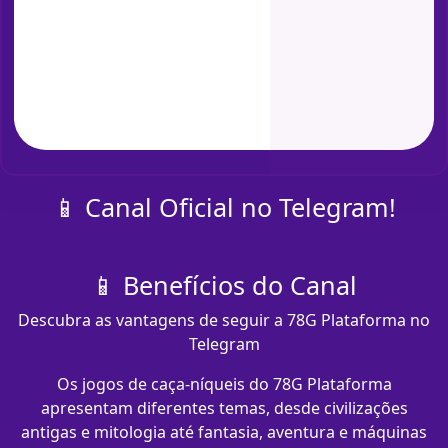
📱 Canal Oficial no Telegram!
📱 Benefícios do Canal
Descubra as vantagens de seguir a 78G Plataforma no
Telegram
Os jogos de caça-níqueis do 78G Plataforma
apresentam diferentes temas, desde civilizações
antigas e mitologia até fantasia, aventura e máquinas