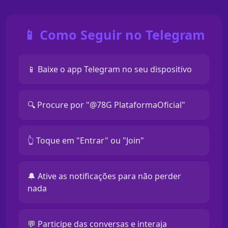
📱 Como Seguir no Telegram
📱 Baixe o app Telegram no seu dispositivo
🔍 Procure por "@78G PlataformaOficial"
👆 Toque em "Entrar" ou "Join"
🔔 Ative as notificações para não perder
nada
💬 Participe das conversas e interaja