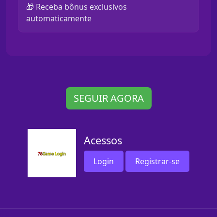
🎁 Receba bônus exclusivos
automaticamente
SEGUIR AGORA
Acessos
Login
Registrar-se