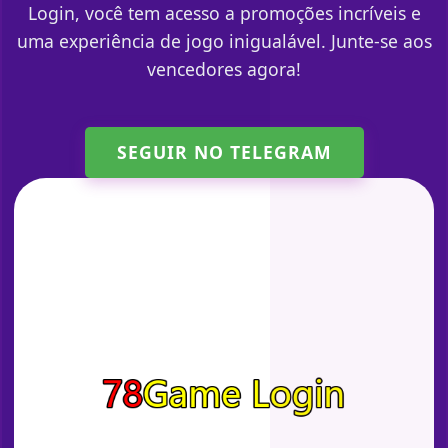
Login, você tem acesso a promoções incríveis e
uma experiência de jogo inigualável. Junte-se aos
vencedores agora!
SEGUIR NO TELEGRAM