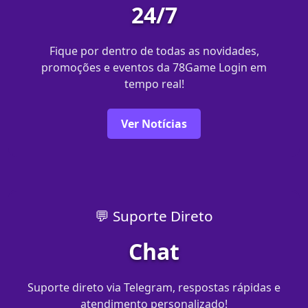
24/7
Fique por dentro de todas as novidades,
promoções e eventos da 78Game Login em
tempo real!
Ver Notícias
💬 Suporte Direto
Chat
Suporte direto via Telegram, respostas rápidas e
atendimento personalizado!