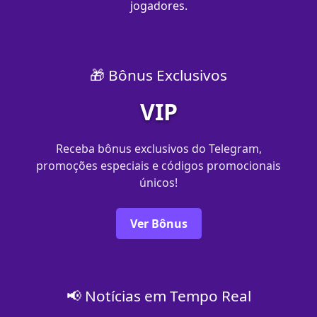
jogadores.
🎁 Bônus Exclusivos
VIP
Receba bônus exclusivos do Telegram,
promoções especiais e códigos promocionais
únicos!
Ver Bônus
📢 Notícias em Tempo Real