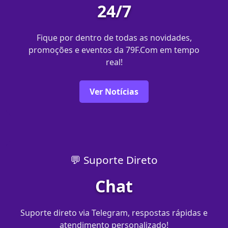
24/7
Fique por dentro de todas as novidades,
promoções e eventos da 79F.Com em tempo
real!
Ver Notícias
💬 Suporte Direto
Chat
Suporte direto via Telegram, respostas rápidas e
atendimento personalizado!