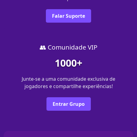
Falar Suporte
👥 Comunidade VIP
1000+
Junte-se a uma comunidade exclusiva de
jogadores e compartilhe experiências!
Entrar Grupo