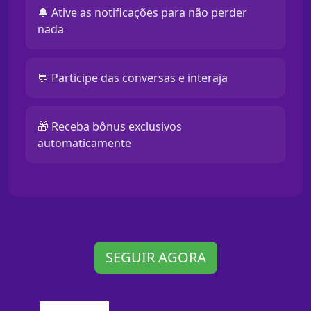
🔔 Ative as notificações para não perder
nada
💬 Participe das conversas e interaja
🎁 Receba bônus exclusivos
automaticamente
SEGUIR AGORA