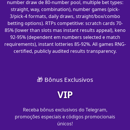
number draw de 80-number pool, multiple bet types:
straight, way, combination), number games (pick-
3/pick-4 formats, daily draws, straight/box/combo
betting options). RTPs competitive: scratch cards 70-
85% (lower than slots mas instant results appeal), keno
92-95% (dependent em numbers selected e match
requirements), instant lotteries 85-92%. All games RNG-
certified, publicly audited results transparency.
🎁 Bônus Exclusivos
VIP
Receba bônus exclusivos do Telegram,
promoções especiais e códigos promocionais
únicos!