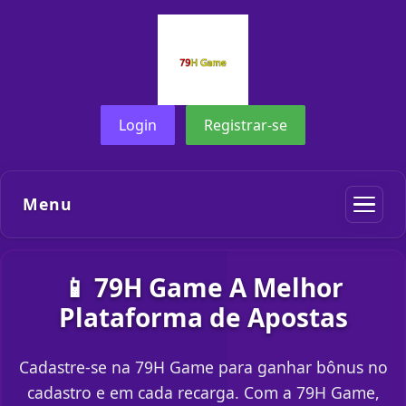
Login
Registrar-se
Menu
📱 79H Game A Melhor
Plataforma de Apostas
Cadastre-se na 79H Game para ganhar bônus no
cadastro e em cada recarga. Com a 79H Game,