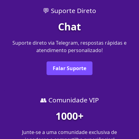
💬 Suporte Direto
Chat
Suporte direto via Telegram, respostas rápidas e
atendimento personalizado!
Falar Suporte
👥 Comunidade VIP
1000+
Junte-se a uma comunidade exclusiva de