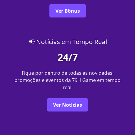
Ver Bônus
📢 Notícias em Tempo Real
24/7
Fique por dentro de todas as novidades,
promoções e eventos da 79H Game em tempo
real!
Ver Notícias