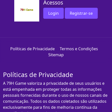
Acessos
Login
Registrar-se
Políticas de Privacidade
Termos e Condições
Sitemap
Políticas de Privacidade
A 79H Game valoriza a privacidade de seus usuários e
está empenhada em proteger todas as informações
pessoais fornecidas durante o uso de nossos canais de
comunicação. Todos os dados coletados são utilizados
exclusivamente para fins de melhoria contínua da