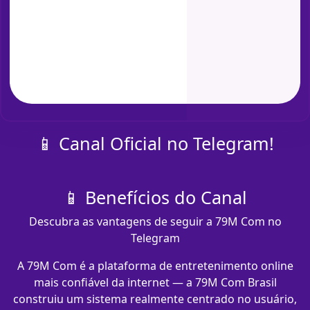
📱 Canal Oficial no Telegram!
📱 Benefícios do Canal
Descubra as vantagens de seguir a 79M Com no
Telegram
A 79M Com é a plataforma de entretenimento online
mais confiável da internet — a 79M Com Brasil
construiu um sistema realmente centrado no usuário,