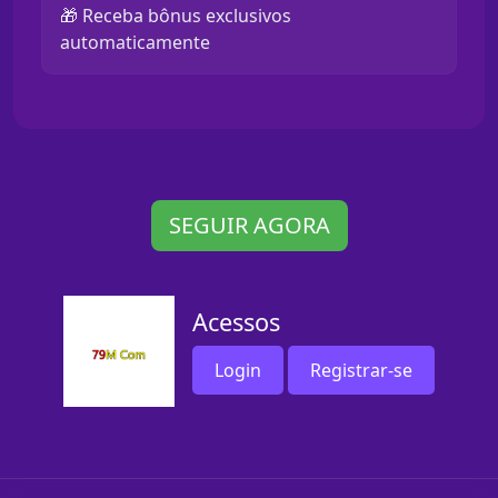
🎁 Receba bônus exclusivos
automaticamente
SEGUIR AGORA
Acessos
Login
Registrar-se