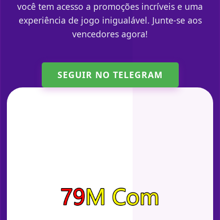
você tem acesso a promoções incríveis e uma
experiência de jogo inigualável. Junte-se aos
vencedores agora!
SEGUIR NO TELEGRAM