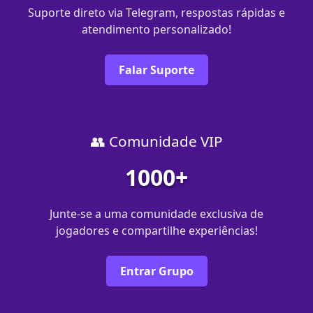
Suporte direto via Telegram, respostas rápidas e
atendimento personalizado!
Falar Suporte
👥 Comunidade VIP
1000+
Junte-se a uma comunidade exclusiva de
jogadores e compartilhe experiências!
Entrar Grupo