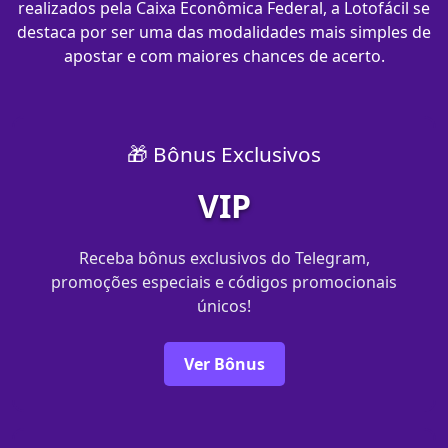
realizados pela Caixa Econômica Federal, a Lotofácil se
destaca por ser uma das modalidades mais simples de
apostar e com maiores chances de acerto.
🎁 Bônus Exclusivos
VIP
Receba bônus exclusivos do Telegram,
promoções especiais e códigos promocionais
únicos!
Ver Bônus