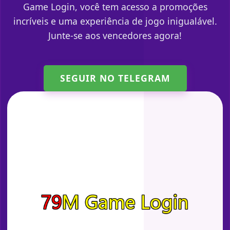
Game Login, você tem acesso a promoções
incríveis e uma experiência de jogo inigualável.
Junte-se aos vencedores agora!
SEGUIR NO TELEGRAM