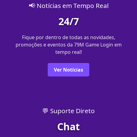
📢 Notícias em Tempo Real
24/7
Fique por dentro de todas as novidades,
promoções e eventos da 79M Game Login em
tempo real!
Ver Notícias
💬 Suporte Direto
Chat