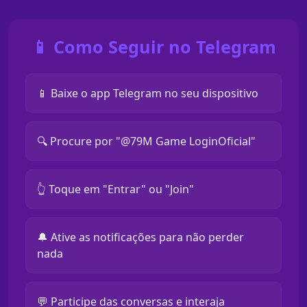
📱 Como Seguir no Telegram
📱 Baixe o app Telegram no seu dispositivo
🔍 Procure por "@79M Game LoginOficial"
👆 Toque em "Entrar" ou "Join"
🔔 Ative as notificações para não perder
nada
💬 Participe das conversas e interaja