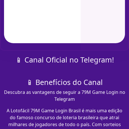
📱 Canal Oficial no Telegram!
📱 Benefícios do Canal
Descubra as vantagens de seguir a 79M Game Login no
Telegram
A Lotofácil 79M Game Login Brasil é mais uma edição
do famoso concurso de loteria brasileira que atrai
milhares de jogadores de todo o país. Com sorteios