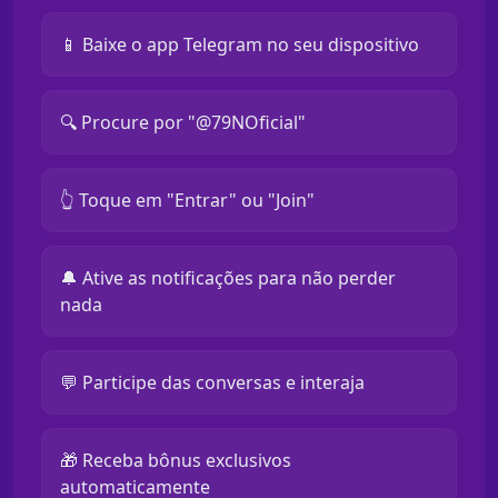
📱 Baixe o app Telegram no seu dispositivo
🔍 Procure por "@79NOficial"
👆 Toque em "Entrar" ou "Join"
🔔 Ative as notificações para não perder
nada
💬 Participe das conversas e interaja
🎁 Receba bônus exclusivos
automaticamente