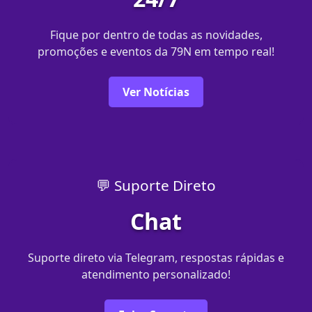
Fique por dentro de todas as novidades,
promoções e eventos da 79N em tempo real!
Ver Notícias
💬 Suporte Direto
Chat
Suporte direto via Telegram, respostas rápidas e
atendimento personalizado!