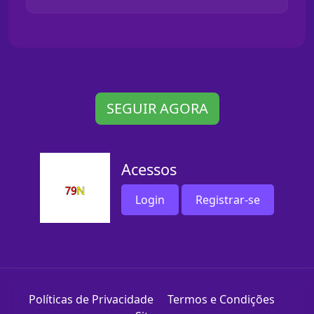
SEGUIR AGORA
Acessos
Login
Registrar-se
Políticas de Privacidade
Termos e Condições