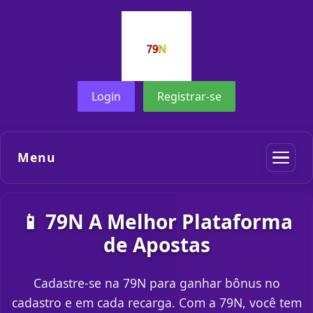
Login
Registrar-se
Menu
📱 79N A Melhor Plataforma
de Apostas
Cadastre-se na 79N para ganhar bônus no
cadastro e em cada recarga. Com a 79N, você tem