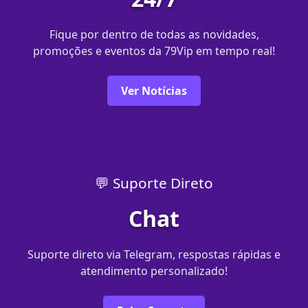
Fique por dentro de todas as novidades,
promoções e eventos da 79Vip em tempo real!
Ver Notícias
💬 Suporte Direto
Chat
Suporte direto via Telegram, respostas rápidas e
atendimento personalizado!