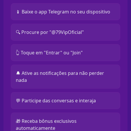
📱 Baixe o app Telegram no seu dispositivo
🔍 Procure por "@79VipOficial"
👆 Toque em "Entrar" ou "Join"
🔔 Ative as notificações para não perder
nada
💬 Participe das conversas e interaja
🎁 Receba bônus exclusivos
automaticamente