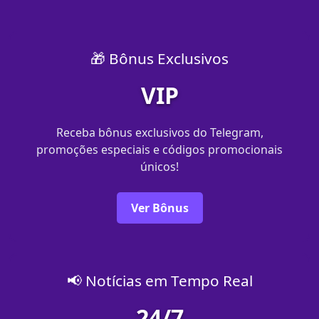
🎁 Bônus Exclusivos
VIP
Receba bônus exclusivos do Telegram,
promoções especiais e códigos promocionais
únicos!
Ver Bônus
📢 Notícias em Tempo Real
24/7