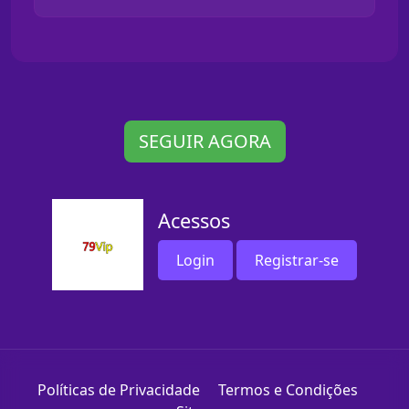
SEGUIR AGORA
Acessos
Login
Registrar-se
Políticas de Privacidade
Termos e Condições