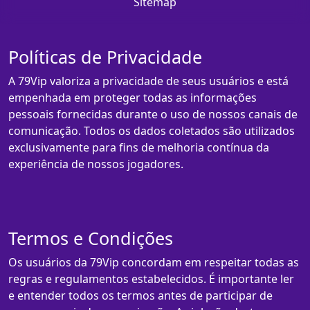
Sitemap
Políticas de Privacidade
A 79Vip valoriza a privacidade de seus usuários e está
empenhada em proteger todas as informações
pessoais fornecidas durante o uso de nossos canais de
comunicação. Todos os dados coletados são utilizados
exclusivamente para fins de melhoria contínua da
experiência de nossos jogadores.
Termos e Condições
Os usuários da 79Vip concordam em respeitar todas as
regras e regulamentos estabelecidos. É importante ler
e entender todos os termos antes de participar de