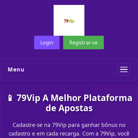
Login
Registrar-se
Menu
📱 79Vip A Melhor Plataforma
de Apostas
Cadastre-se na 79Vip para ganhar bônus no
cadastro e em cada recarga. Com a 79Vip, você