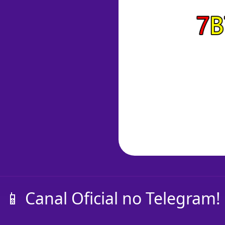
📱 Canal Oficial no Telegram!