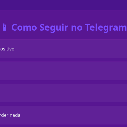
📱 Como Seguir no Telegram
ositivo
erder nada