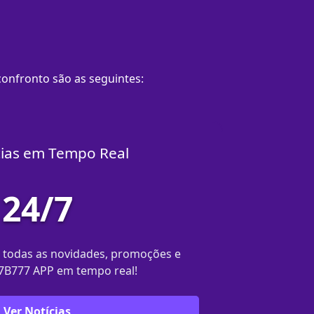
onfronto são as seguintes:
cias em Tempo Real
24/7
e todas as novidades, promoções e
7B777 APP em tempo real!
Ver Notícias