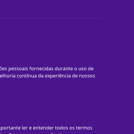
ões pessoais fornecidas durante o uso de
elhoria contínua da experiência de nossos
portante ler e entender todos os termos