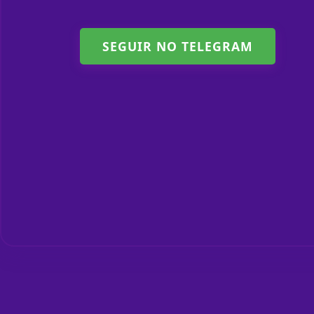
SEGUIR NO TELEGRAM