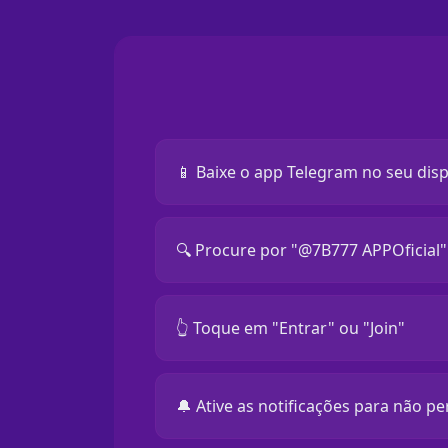
📱 Baixe o app Telegram no seu disp
🔍 Procure por "@7B777 APPOficial"
👆 Toque em "Entrar" ou "Join"
🔔 Ative as notificações para não p