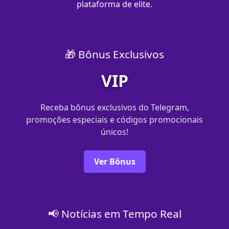
plataforma de elite.
🎁 Bônus Exclusivos
VIP
Receba bônus exclusivos do Telegram,
promoções especiais e códigos promocionais
únicos!
Ver Bônus
📢 Notícias em Tempo Real