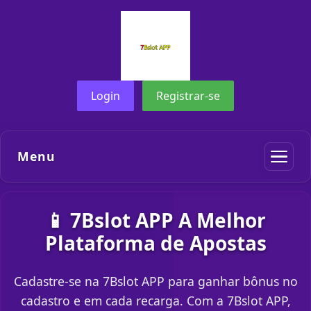
Login
Registrar-se
Menu
📱 7Bslot APP A Melhor
Plataforma de Apostas
Cadastre-se na 7Bslot APP para ganhar bônus no
cadastro e em cada recarga. Com a 7Bslot APP,