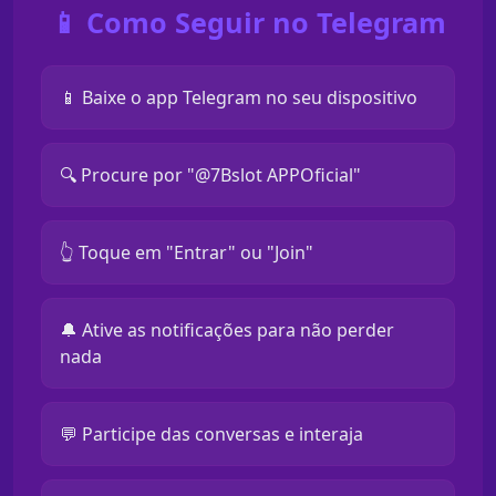
📱 Como Seguir no Telegram
📱 Baixe o app Telegram no seu dispositivo
🔍 Procure por "@7Bslot APPOficial"
👆 Toque em "Entrar" ou "Join"
🔔 Ative as notificações para não perder
nada
💬 Participe das conversas e interaja