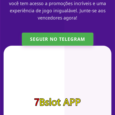
você tem acesso a promoções incríveis e uma
experiência de jogo inigualável. Junte-se aos
vencedores agora!
SEGUIR NO TELEGRAM