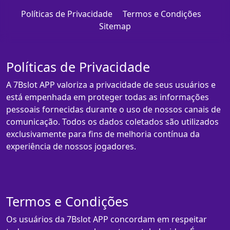
Políticas de Privacidade
Termos e Condições
Sitemap
Políticas de Privacidade
A 7Bslot APP valoriza a privacidade de seus usuários e
está empenhada em proteger todas as informações
pessoais fornecidas durante o uso de nossos canais de
comunicação. Todos os dados coletados são utilizados
exclusivamente para fins de melhoria contínua da
experiência de nossos jogadores.
Termos e Condições
Os usuários da 7Bslot APP concordam em respeitar