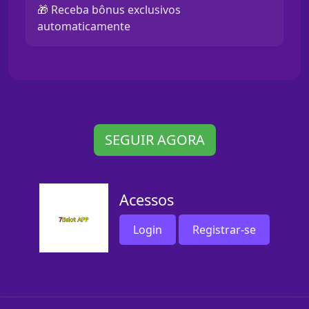
🎁 Receba bônus exclusivos
automaticamente
SEGUIR AGORA
Acessos
Login
Registrar-se