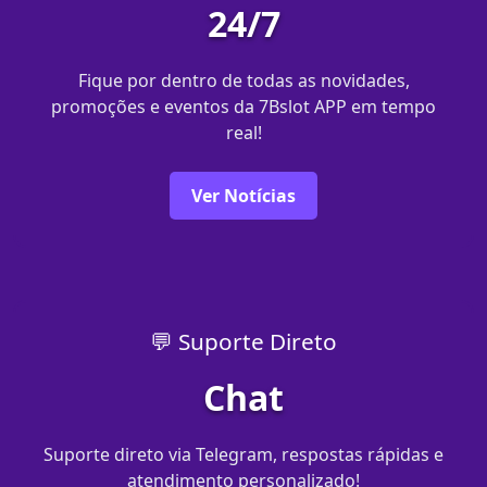
24/7
Fique por dentro de todas as novidades,
promoções e eventos da 7Bslot APP em tempo
real!
Ver Notícias
💬 Suporte Direto
Chat
Suporte direto via Telegram, respostas rápidas e
atendimento personalizado!