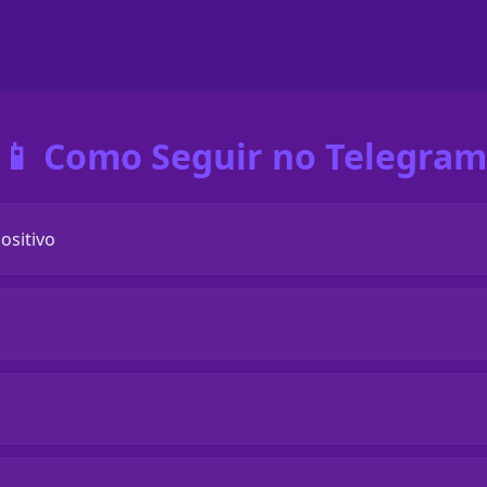
📱 Como Seguir no Telegram
ositivo