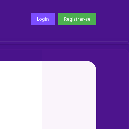
Login
Registrar-se