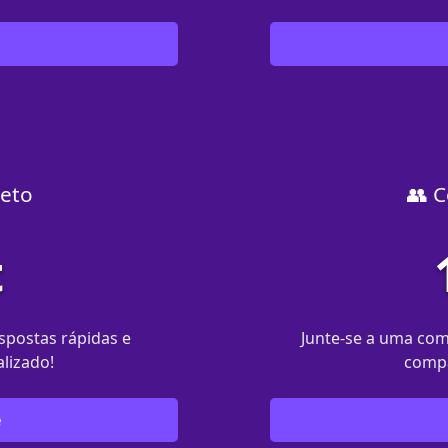
reto
👥 
t
espostas rápidas e
Junte-se a uma com
lizado!
compa
e