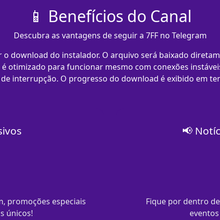
📱 Benefícios do Canal
Descubra as vantagens de seguir a 7FF no Telegram
r o download do instalador. O arquivo será baixado diret
 é otimizado para funcionar mesmo com conexões instáv
de interrupção. O progresso do download é exibido em te
sivos
📢 Notí
m, promoções especiais
Fique por dentro d
s únicos!
eventos