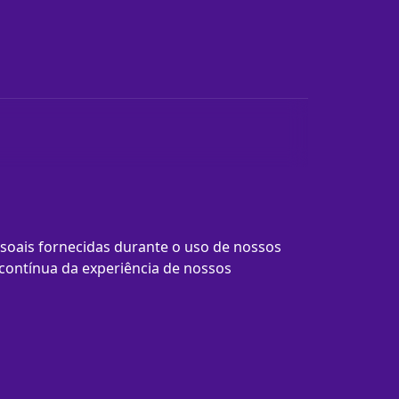
ssoais fornecidas durante o uso de nossos
 contínua da experiência de nossos