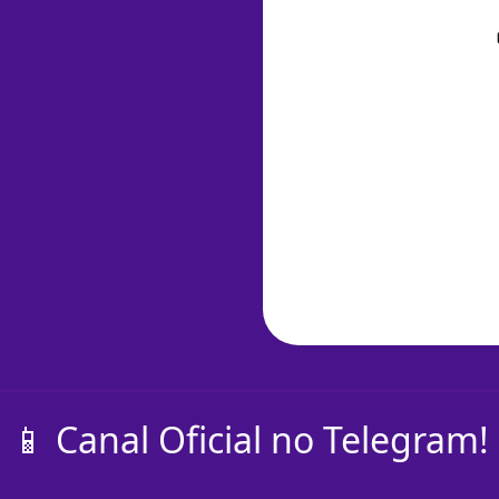
📱 Canal Oficial no Telegram!