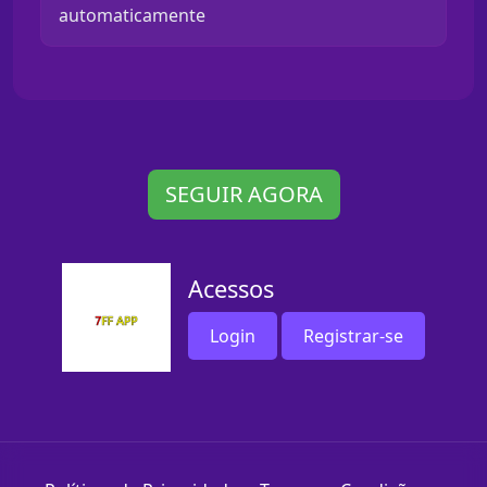
automaticamente
SEGUIR AGORA
Acessos
Login
Registrar-se