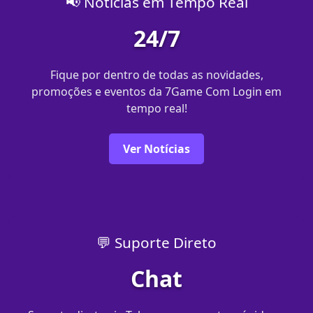
📢 Notícias em Tempo Real
24/7
Fique por dentro de todas as novidades,
promoções e eventos da 7Game Com Login em
tempo real!
Ver Notícias
💬 Suporte Direto
Chat