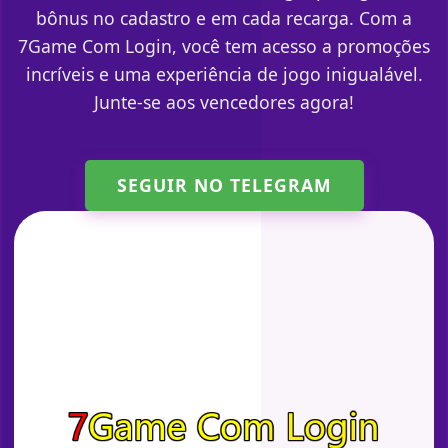
bônus no cadastro e em cada recarga. Com a
7Game Com Login, você tem acesso a promoções
incríveis e uma experiência de jogo inigualável.
Junte-se aos vencedores agora!
SEGUIR NO TELEGRAM