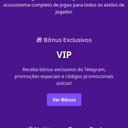
ecossistema completo de jogos para todos os estilos de
jogador.
🎁 Bônus Exclusivos
VIP
Receba bônus exclusivos do Telegram,
promoções especiais e códigos promocionais
únicos!
Ver Bônus