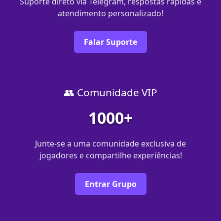
Suporte direto via Telegram, respostas rápidas e
atendimento personalizado!
Falar Suporte
👥 Comunidade VIP
1000+
Junte-se a uma comunidade exclusiva de
jogadores e compartilhe experiências!
Entrar Grupo