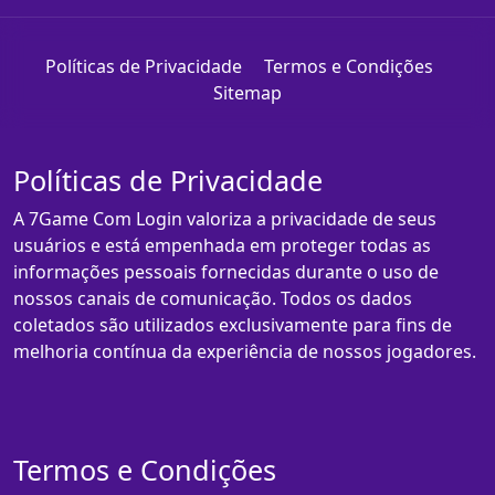
Políticas de Privacidade
Termos e Condições
Sitemap
Políticas de Privacidade
A 7Game Com Login valoriza a privacidade de seus
usuários e está empenhada em proteger todas as
informações pessoais fornecidas durante o uso de
nossos canais de comunicação. Todos os dados
coletados são utilizados exclusivamente para fins de
melhoria contínua da experiência de nossos jogadores.
Termos e Condições