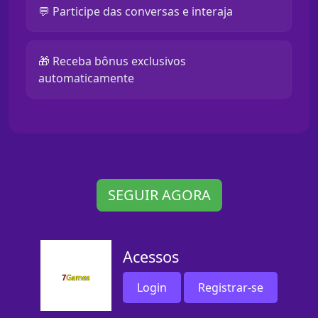
💬 Participe das conversas e interaja
🎁 Receba bônus exclusivos
automaticamente
SEGUIR AGORA
Acessos
Login
Registrar-se