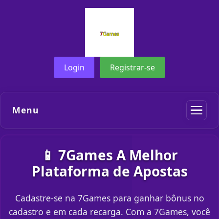
Login
Registrar-se
Menu
📱 7Games A Melhor
Plataforma de Apostas
Cadastre-se na 7Games para ganhar bônus no
cadastro e em cada recarga. Com a 7Games, você