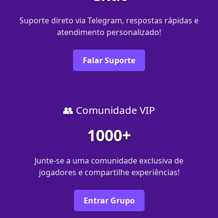
Suporte direto via Telegram, respostas rápidas e
atendimento personalizado!
Falar Suporte
👥 Comunidade VIP
1000+
Junte-se a uma comunidade exclusiva de
jogadores e compartilhe experiências!
Entrar Grupo