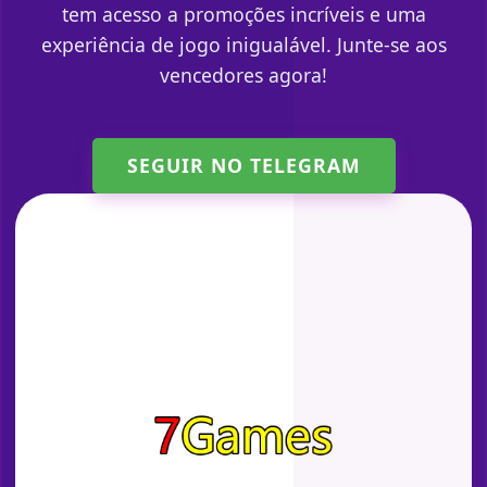
tem acesso a promoções incríveis e uma
experiência de jogo inigualável. Junte-se aos
vencedores agora!
SEGUIR NO TELEGRAM