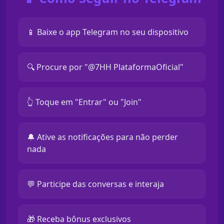
📱 Baixe o app Telegram no seu dispositivo
🔍 Procure por "@7HH PlataformaOficial"
👆 Toque em "Entrar" ou "Join"
🔔 Ative as notificações para não perder
nada
💬 Participe das conversas e interaja
🎁 Receba bônus exclusivos