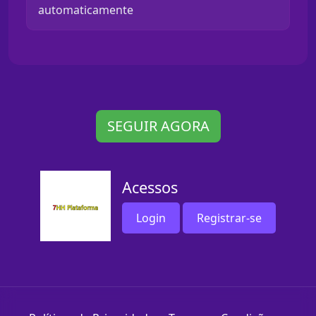
automaticamente
SEGUIR AGORA
Acessos
Login
Registrar-se