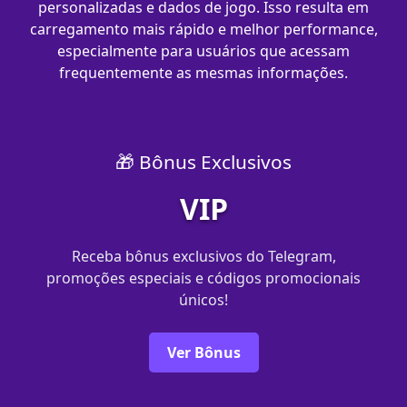
personalizadas e dados de jogo. Isso resulta em
carregamento mais rápido e melhor performance,
especialmente para usuários que acessam
frequentemente as mesmas informações.
🎁 Bônus Exclusivos
VIP
Receba bônus exclusivos do Telegram,
promoções especiais e códigos promocionais
únicos!
Ver Bônus