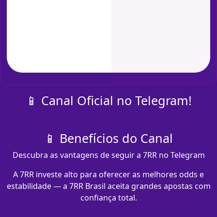
📱 Canal Oficial no Telegram!
📱 Benefícios do Canal
Descubra as vantagens de seguir a 7RR no Telegram
A 7RR investe alto para oferecer as melhores odds e
estabilidade — a 7RR Brasil aceita grandes apostas com
confiança total.