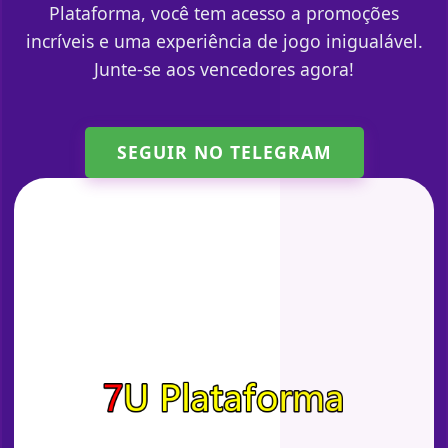
Plataforma, você tem acesso a promoções
incríveis e uma experiência de jogo inigualável.
Junte-se aos vencedores agora!
SEGUIR NO TELEGRAM