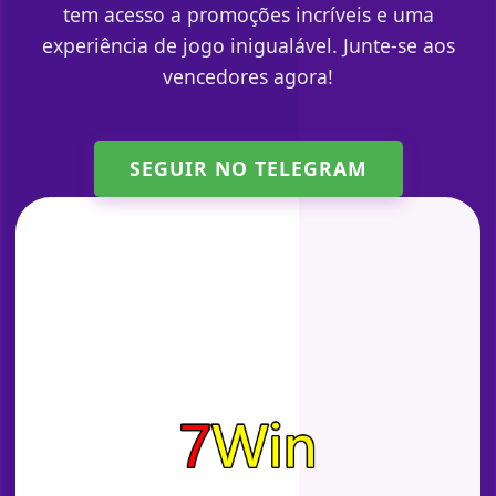
tem acesso a promoções incríveis e uma
experiência de jogo inigualável. Junte-se aos
vencedores agora!
SEGUIR NO TELEGRAM