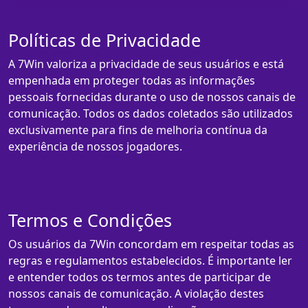
Políticas de Privacidade
A 7Win valoriza a privacidade de seus usuários e está
empenhada em proteger todas as informações
pessoais fornecidas durante o uso de nossos canais de
comunicação. Todos os dados coletados são utilizados
exclusivamente para fins de melhoria contínua da
experiência de nossos jogadores.
Termos e Condições
Os usuários da 7Win concordam em respeitar todas as
regras e regulamentos estabelecidos. É importante ler
e entender todos os termos antes de participar de
nossos canais de comunicação. A violação destes