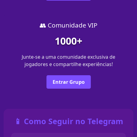
👥 Comunidade VIP
1000+
Junte-se a uma comunidade exclusiva de
jogadores e compartilhe experiências!
Entrar Grupo
📱 Como Seguir no Telegram