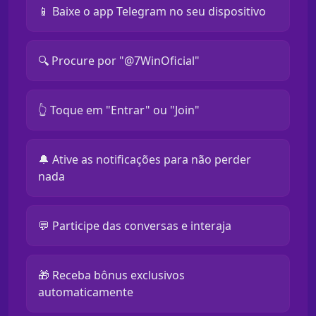
📱 Baixe o app Telegram no seu dispositivo
🔍 Procure por "@7WinOficial"
👆 Toque em "Entrar" ou "Join"
🔔 Ative as notificações para não perder
nada
💬 Participe das conversas e interaja
🎁 Receba bônus exclusivos
automaticamente