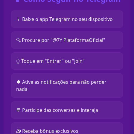
📱 Baixe o app Telegram no seu dispositivo
🔍 Procure por "@7Y PlataformaOficial"
👆 Toque em "Entrar" ou "Join"
🔔 Ative as notificações para não perder
nada
💬 Participe das conversas e interaja
🎁 Receba bônus exclusivos