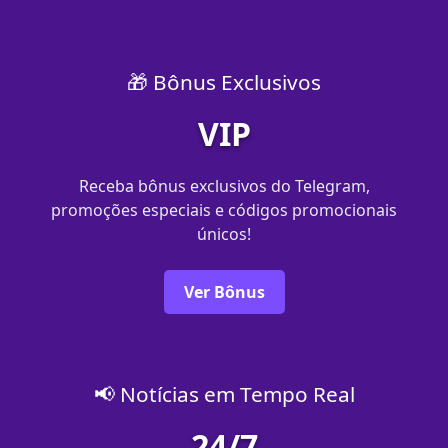
🎁 Bônus Exclusivos
VIP
Receba bônus exclusivos do Telegram,
promoções especiais e códigos promocionais
únicos!
Ver Bônus
📢 Notícias em Tempo Real
24/7