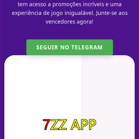
tem acesso a promoções incríveis e uma
experiência de jogo inigualável. Junte-se aos
vencedores agora!
SEGUIR NO TELEGRAM