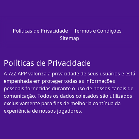
Políticas de Privacidade
Termos e Condições
Sitemap
Políticas de Privacidade
A 7ZZ APP valoriza a privacidade de seus usuários e está
empenhada em proteger todas as informações
pessoais fornecidas durante o uso de nossos canais de
comunicação. Todos os dados coletados são utilizados
exclusivamente para fins de melhoria contínua da
experiência de nossos jogadores.