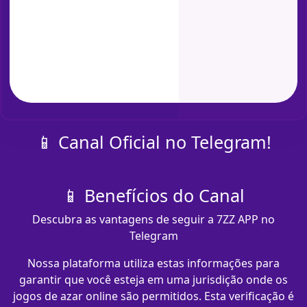
📱 Canal Oficial no Telegram!
📱 Benefícios do Canal
Descubra as vantagens de seguir a 7ZZ APP no
Telegram
Nossa plataforma utiliza estas informações para
garantir que você esteja em uma jurisdição onde os
jogos de azar online são permitidos. Esta verificação é