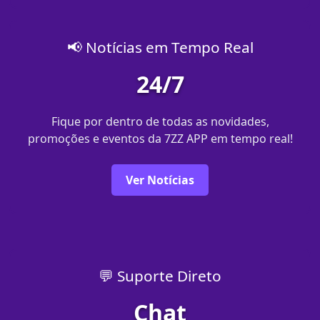
📢 Notícias em Tempo Real
24/7
Fique por dentro de todas as novidades,
promoções e eventos da 7ZZ APP em tempo real!
Ver Notícias
💬 Suporte Direto
Chat