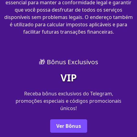
essencial para manter a conformidade legal e garantir
que você possa desfrutar de todos os serviços
disponíveis sem problemas legais. O endereço também
é utilizado para calcular impostos aplicáveis e para
facilitar futuras transações financeiras.
🎁 Bônus Exclusivos
VIP
Receba bônus exclusivos do Telegram,
promoções especiais e códigos promocionais
únicos!
Ver Bônus