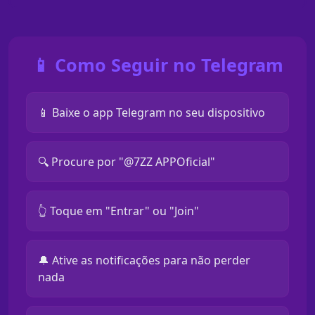
📱 Como Seguir no Telegram
📱 Baixe o app Telegram no seu dispositivo
🔍 Procure por "@7ZZ APPOficial"
👆 Toque em "Entrar" ou "Join"
🔔 Ative as notificações para não perder
nada