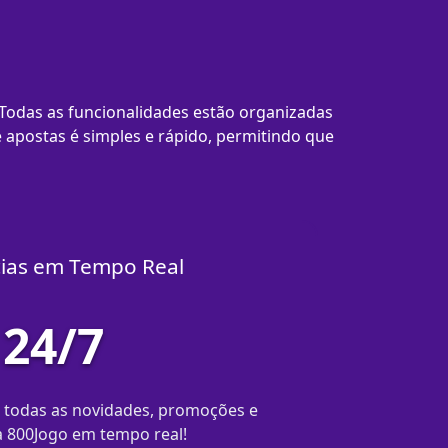
s. Todas as funcionalidades estão organizadas
 apostas é simples e rápido, permitindo que
cias em Tempo Real
24/7
e todas as novidades, promoções e
a 800Jogo em tempo real!