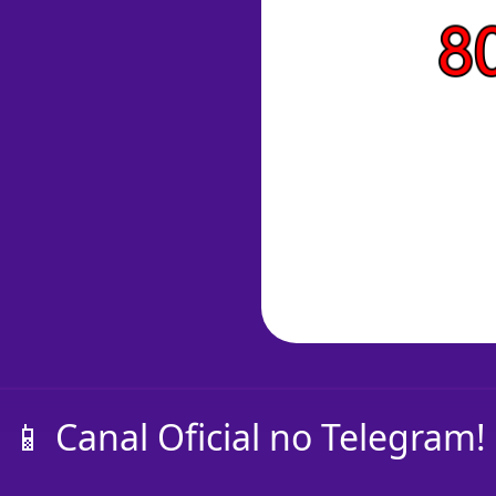
📱 Canal Oficial no Telegram!