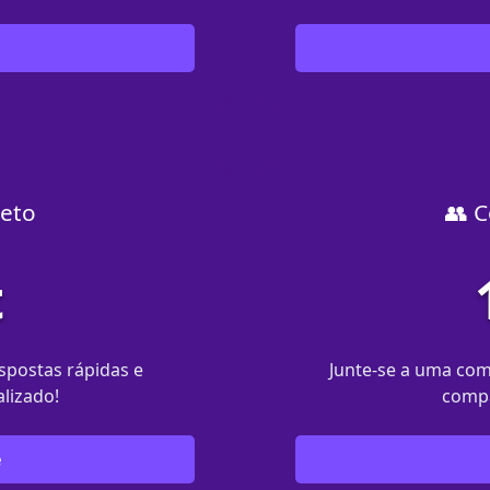
reto
👥 
t
espostas rápidas e
Junte-se a uma com
lizado!
compa
e