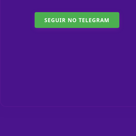
SEGUIR NO TELEGRAM