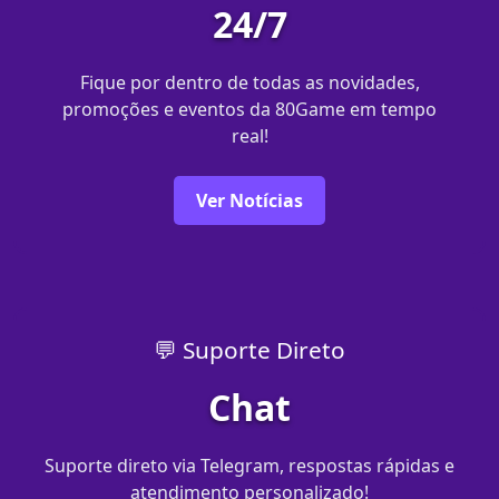
24/7
Fique por dentro de todas as novidades,
promoções e eventos da 80Game em tempo
real!
Ver Notícias
💬 Suporte Direto
Chat
Suporte direto via Telegram, respostas rápidas e
atendimento personalizado!