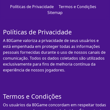
Políticas de Privacidade
Termos e Condições
Sitemap
Políticas de Privacidade
A 80Game valoriza a privacidade de seus usuários e
está empenhada em proteger todas as informações
pessoais fornecidas durante o uso de nossos canais de
comunicação. Todos os dados coletados são utilizados
exclusivamente para fins de melhoria contínua da
experiência de nossos jogadores.
Termos e Condições
Os usuários da 80Game concordam em respeitar todas