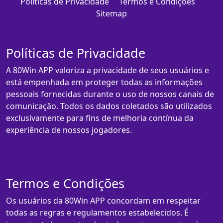
Políticas de Privacidade
Termos e Condições
Sitemap
Políticas de Privacidade
A 80Win APP valoriza a privacidade de seus usuários e
está empenhada em proteger todas as informações
pessoais fornecidas durante o uso de nossos canais de
comunicação. Todos os dados coletados são utilizados
exclusivamente para fins de melhoria contínua da
experiência de nossos jogadores.
Termos e Condições
Os usuários da 80Win APP concordam em respeitar
todas as regras e regulamentos estabelecidos. É