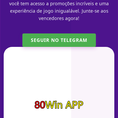
você tem acesso a promoções incríveis e uma
experiência de jogo inigualável. Junte-se aos
vencedores agora!
SEGUIR NO TELEGRAM