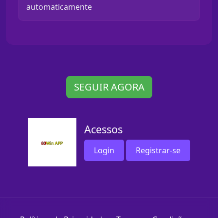
automaticamente
SEGUIR AGORA
Acessos
Login
Registrar-se