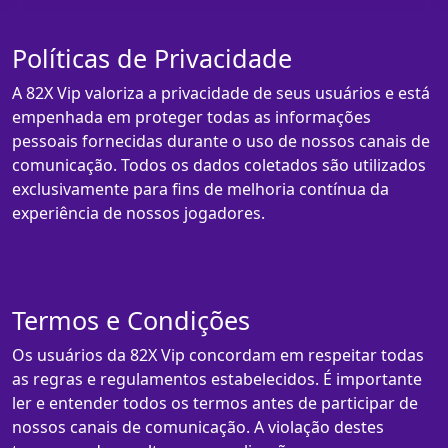
Políticas de Privacidade
A 82X Vip valoriza a privacidade de seus usuários e está
empenhada em proteger todas as informações
pessoais fornecidas durante o uso de nossos canais de
comunicação. Todos os dados coletados são utilizados
exclusivamente para fins de melhoria contínua da
experiência de nossos jogadores.
Termos e Condições
Os usuários da 82X Vip concordam em respeitar todas
as regras e regulamentos estabelecidos. É importante
ler e entender todos os termos antes de participar de
nossos canais de comunicação. A violação destes