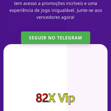
tem acesso a promoções incríveis e uma
experiência de jogo inigualável. Junte-se aos
vencedores agora!
SEGUIR NO TELEGRAM