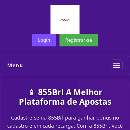
Login
Registrar-se
Menu
📱 855Brl A Melhor
Plataforma de Apostas
Cadastre-se na 855Brl para ganhar bônus no
cadastro e em cada recarga. Com a 855Brl, você