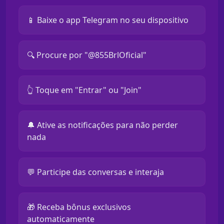
📱 Baixe o app Telegram no seu dispositivo
🔍 Procure por "@855BrlOficial"
👆 Toque em "Entrar" ou "Join"
🔔 Ative as notificações para não perder
nada
💬 Participe das conversas e interaja
🎁 Receba bônus exclusivos
automaticamente