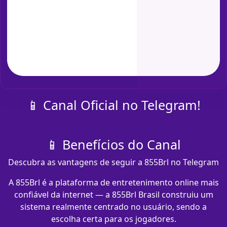
📱 Canal Oficial no Telegram!
📱 Benefícios do Canal
Descubra as vantagens de seguir a 855Brl no Telegram
A 855Brl é a plataforma de entretenimento online mais
confiável da internet — a 855Brl Brasil construiu um
sistema realmente centrado no usuário, sendo a
escolha certa para os jogadores.