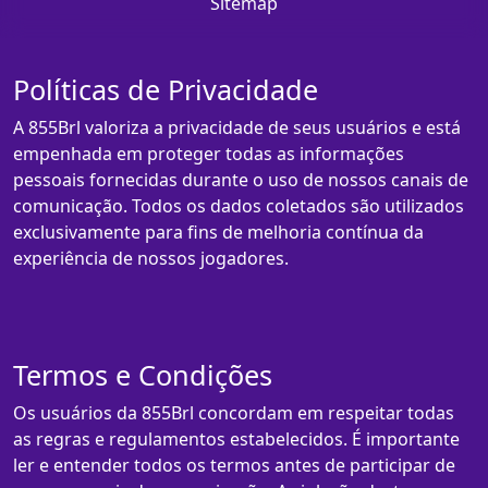
Sitemap
Políticas de Privacidade
A 855Brl valoriza a privacidade de seus usuários e está
empenhada em proteger todas as informações
pessoais fornecidas durante o uso de nossos canais de
comunicação. Todos os dados coletados são utilizados
exclusivamente para fins de melhoria contínua da
experiência de nossos jogadores.
Termos e Condições
Os usuários da 855Brl concordam em respeitar todas
as regras e regulamentos estabelecidos. É importante
ler e entender todos os termos antes de participar de