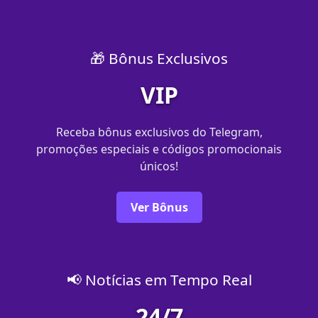
🎁 Bônus Exclusivos
VIP
Receba bônus exclusivos do Telegram,
promoções especiais e códigos promocionais
únicos!
Ver Bônus
📢 Notícias em Tempo Real
24/7