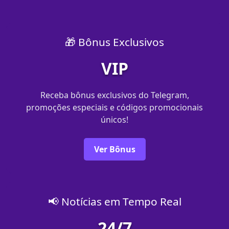
🎁 Bônus Exclusivos
VIP
Receba bônus exclusivos do Telegram,
promoções especiais e códigos promocionais
únicos!
Ver Bônus
📢 Notícias em Tempo Real
24/7