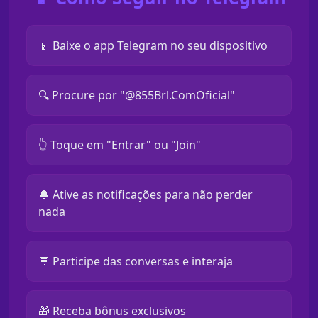
📱 Baixe o app Telegram no seu dispositivo
🔍 Procure por "@855Brl.ComOficial"
👆 Toque em "Entrar" ou "Join"
🔔 Ative as notificações para não perder
nada
💬 Participe das conversas e interaja
🎁 Receba bônus exclusivos