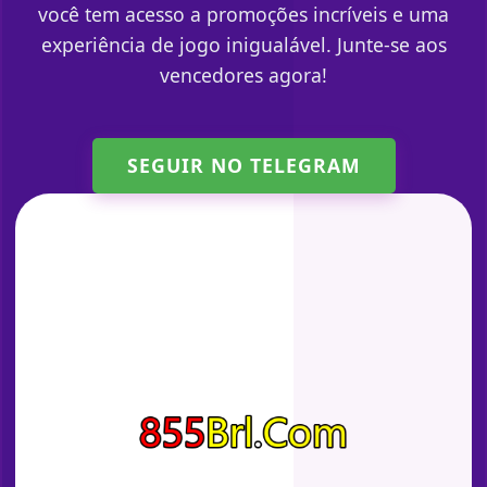
você tem acesso a promoções incríveis e uma
experiência de jogo inigualável. Junte-se aos
vencedores agora!
SEGUIR NO TELEGRAM