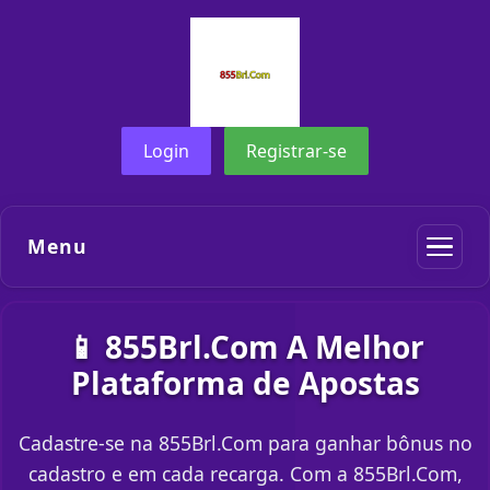
Login
Registrar-se
Menu
📱 855Brl.Com A Melhor
Plataforma de Apostas
Cadastre-se na 855Brl.Com para ganhar bônus no
cadastro e em cada recarga. Com a 855Brl.Com,