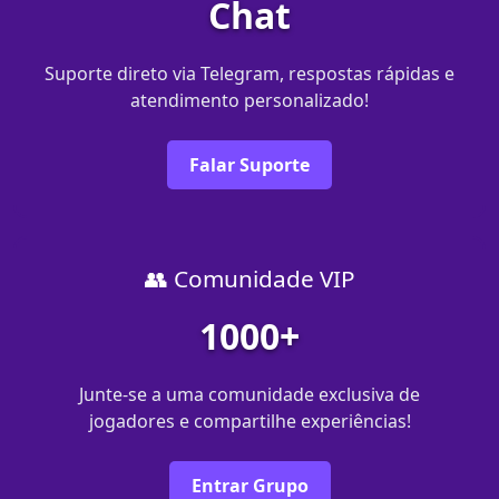
Chat
Suporte direto via Telegram, respostas rápidas e
atendimento personalizado!
Falar Suporte
👥 Comunidade VIP
1000+
Junte-se a uma comunidade exclusiva de
jogadores e compartilhe experiências!
Entrar Grupo