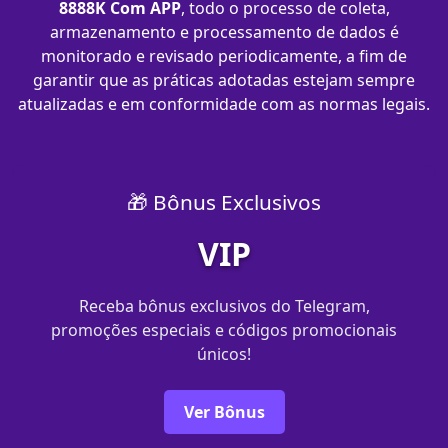
8888K Com APP
, todo o processo de coleta,
armazenamento e processamento de dados é
monitorado e revisado periodicamente, a fim de
garantir que as práticas adotadas estejam sempre
atualizadas e em conformidade com as normas legais.
🎁 Bônus Exclusivos
VIP
Receba bônus exclusivos do Telegram,
promoções especiais e códigos promocionais
únicos!
Ver Bônus