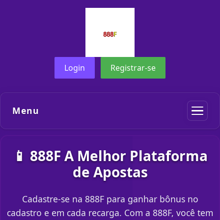
Login
Registrar-se
Menu
📱 888F A Melhor Plataforma
de Apostas
Cadastre-se na 888F para ganhar bônus no
cadastro e em cada recarga. Com a 888F, você tem