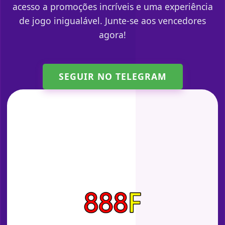
acesso a promoções incríveis e uma experiência
de jogo inigualável. Junte-se aos vencedores
agora!
SEGUIR NO TELEGRAM