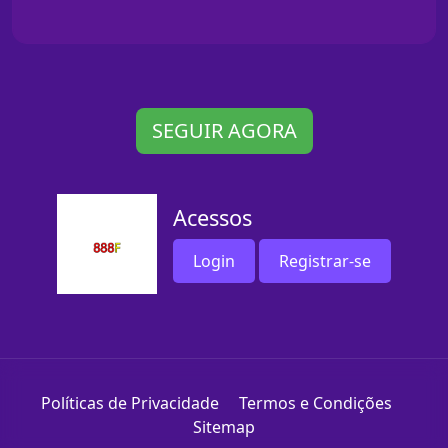
SEGUIR AGORA
Acessos
Login
Registrar-se
Políticas de Privacidade
Termos e Condições
Sitemap