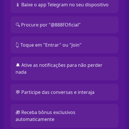
📱 Baixe o app Telegram no seu dispositivo
🔍 Procure por "@888FOficial"
👆 Toque em "Entrar" ou "Join"
🔔 Ative as notificações para não perder
nada
💬 Participe das conversas e interaja
🎁 Receba bônus exclusivos
automaticamente