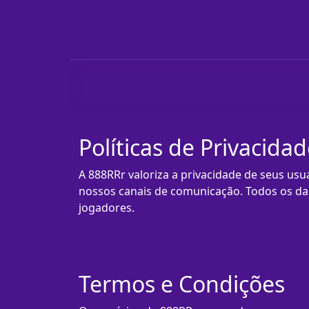
Políticas de Privacida
A 888RRr valoriza a privacidade de seus us
nossos canais de comunicação. Todos os dad
jogadores.
Termos e Condições