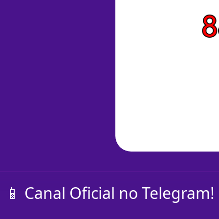
📱 Canal Oficial no Telegram!