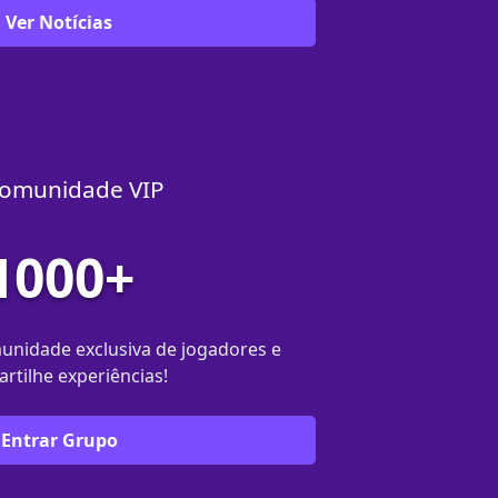
Ver Notícias
Comunidade VIP
1000+
unidade exclusiva de jogadores e
rtilhe experiências!
Entrar Grupo