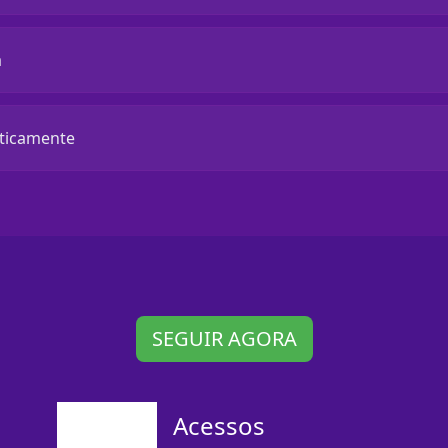
a
aticamente
SEGUIR AGORA
Acessos