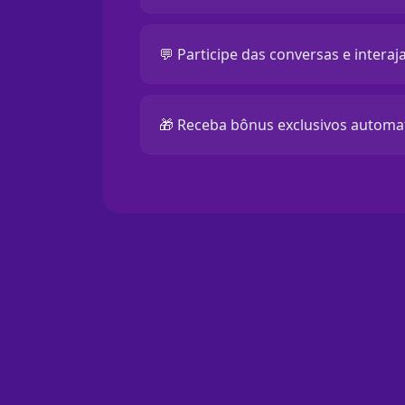
💬 Participe das conversas e interaj
🎁 Receba bônus exclusivos autom