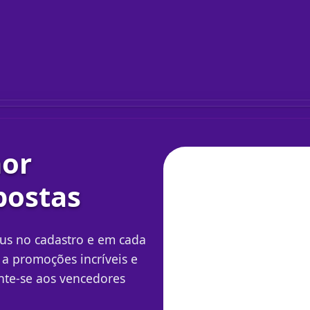
hor
postas
us no cadastro e em cada
 a promoções incríveis e
unte-se aos vencedores