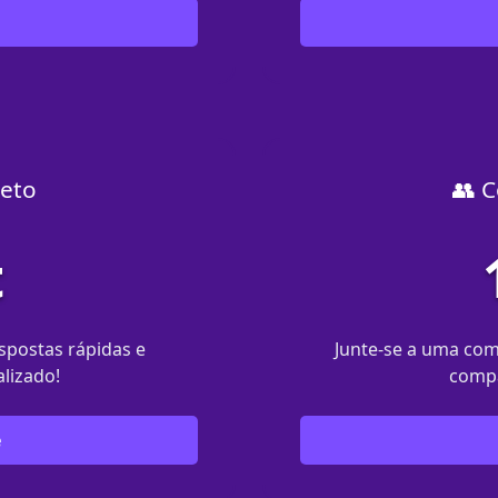
reto
👥 
t
espostas rápidas e
Junte-se a uma com
lizado!
compa
e