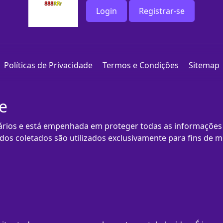
Login
Registrar-se
Políticas de Privacidade
Termos e Condições
Sitemap
de
uários e está empenhada em proteger todas as informações
os coletados são utilizados exclusivamente para fins de m