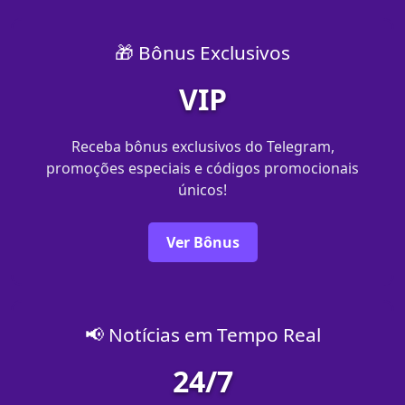
🎁 Bônus Exclusivos
VIP
Receba bônus exclusivos do Telegram,
promoções especiais e códigos promocionais
únicos!
Ver Bônus
📢 Notícias em Tempo Real
24/7