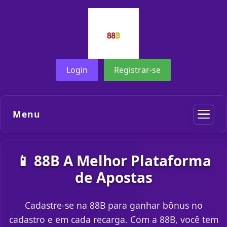
Login
Registrar-se
Menu
📱 88B A Melhor Plataforma
de Apostas
Cadastre-se na 88B para ganhar bônus no
cadastro e em cada recarga. Com a 88B, você tem