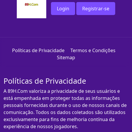
Login
Registrar-se
Políticas de Privacidade
Termos e Condições
Sitemap
Políticas de Privacidade
A 89H.Com valoriza a privacidade de seus usuários e
está empenhada em proteger todas as informações
pessoais fornecidas durante o uso de nossos canais de
comunicação. Todos os dados coletados são utilizados
exclusivamente para fins de melhoria contínua da
experiência de nossos jogadores.