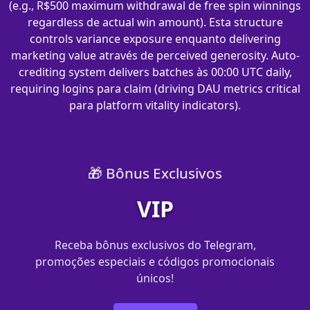
(e.g., R$500 maximum withdrawal de free spin winnings
regardless de actual win amount). Esta structure
controls variance exposure enquanto delivering
marketing value através de perceived generosity. Auto-
crediting system delivers batches às 00:00 UTC daily,
requiring logins para claim (driving DAU metrics critical
para platform vitality indicators).
🎁 Bônus Exclusivos
VIP
Receba bônus exclusivos do Telegram,
promoções especiais e códigos promocionais
únicos!