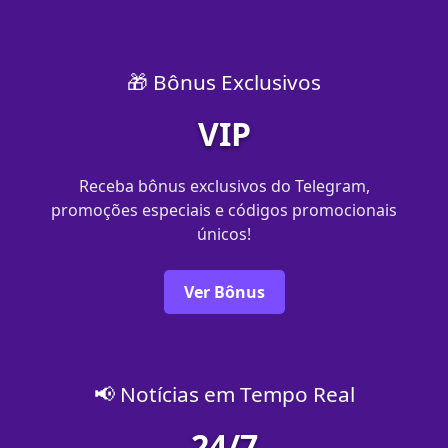
🎁 Bônus Exclusivos
VIP
Receba bônus exclusivos do Telegram,
promoções especiais e códigos promocionais
únicos!
Ver Bônus
📢 Notícias em Tempo Real
24/7