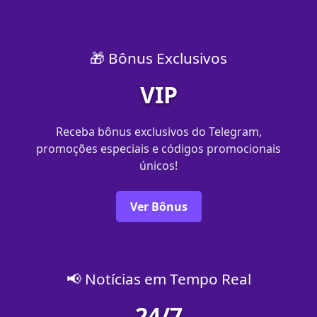
🎁 Bônus Exclusivos
VIP
Receba bônus exclusivos do Telegram,
promoções especiais e códigos promocionais
únicos!
Ver Bônus
📢 Notícias em Tempo Real
24/7