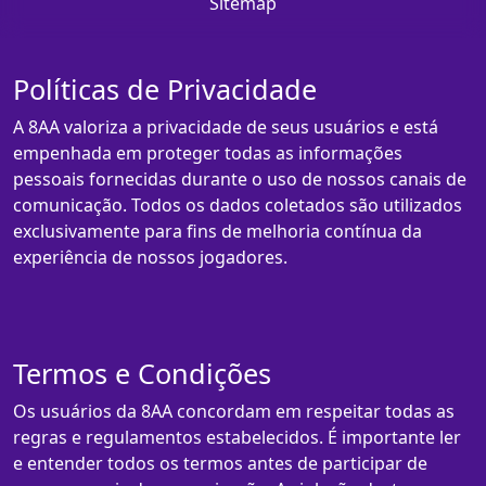
Sitemap
Políticas de Privacidade
A 8AA valoriza a privacidade de seus usuários e está
empenhada em proteger todas as informações
pessoais fornecidas durante o uso de nossos canais de
comunicação. Todos os dados coletados são utilizados
exclusivamente para fins de melhoria contínua da
experiência de nossos jogadores.
Termos e Condições
Os usuários da 8AA concordam em respeitar todas as
regras e regulamentos estabelecidos. É importante ler
e entender todos os termos antes de participar de