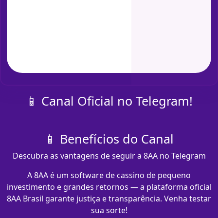
📱 Canal Oficial no Telegram!
📱 Benefícios do Canal
Descubra as vantagens de seguir a 8AA no Telegram
A 8AA é um software de cassino de pequeno
investimento e grandes retornos — a plataforma oficial
8AA Brasil garante justiça e transparência. Venha testar
sua sorte!