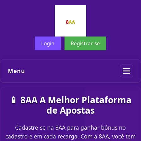
Login
Registrar-se
Menu
📱 8AA A Melhor Plataforma
de Apostas
Cadastre-se na 8AA para ganhar bônus no
cadastro e em cada recarga. Com a 8AA, você tem