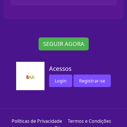
SEGUIR AGORA
Acessos
Login
Registrar-se
Políticas de Privacidade
Termos e Condições