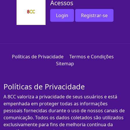
Acessos
Login
Registrar-se
Políticas de Privacidade
Termos e Condições
Sitemap
Políticas de Privacidade
A 8CC valoriza a privacidade de seus usuários e está
empenhada em proteger todas as informações
pessoais fornecidas durante o uso de nossos canais de
comunicação. Todos os dados coletados são utilizados
exclusivamente para fins de melhoria contínua da