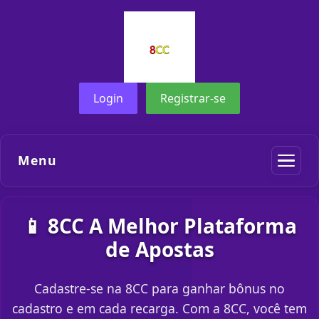
Login
Registrar-se
Menu
📱 8CC A Melhor Plataforma
de Apostas
Cadastre-se na 8CC para ganhar bônus no
cadastro e em cada recarga. Com a 8CC, você tem