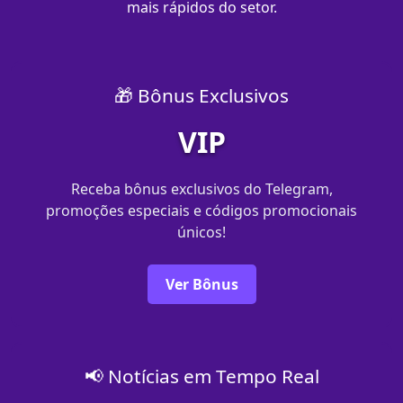
mais rápidos do setor.
🎁 Bônus Exclusivos
VIP
Receba bônus exclusivos do Telegram,
promoções especiais e códigos promocionais
únicos!
Ver Bônus
📢 Notícias em Tempo Real