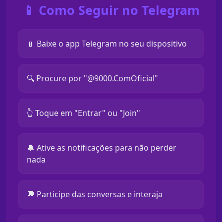
📱 Como Seguir no Telegram
📱 Baixe o app Telegram no seu dispositivo
🔍 Procure por "@9000.ComOficial"
👆 Toque em "Entrar" ou "Join"
🔔 Ative as notificações para não perder
nada
💬 Participe das conversas e interaja