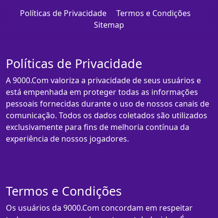
Políticas de Privacidade
Termos e Condições
Sitemap
Políticas de Privacidade
A 9000.Com valoriza a privacidade de seus usuários e
está empenhada em proteger todas as informações
pessoais fornecidas durante o uso de nossos canais de
comunicação. Todos os dados coletados são utilizados
exclusivamente para fins de melhoria contínua da
experiência de nossos jogadores.
Termos e Condições
Os usuários da 9000.Com concordam em respeitar