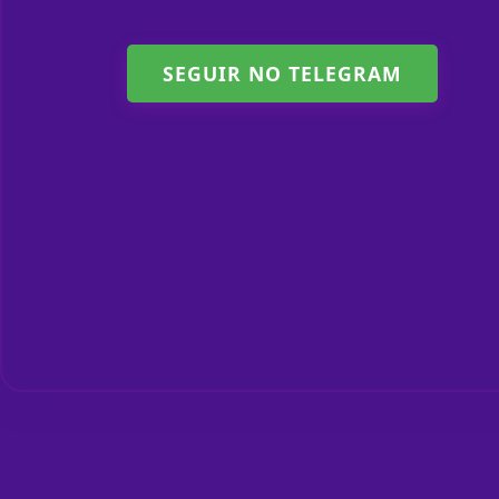
SEGUIR NO TELEGRAM