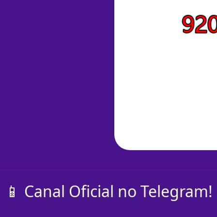
📱 Canal Oficial no Telegram!