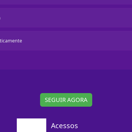
a
aticamente
SEGUIR AGORA
Acessos