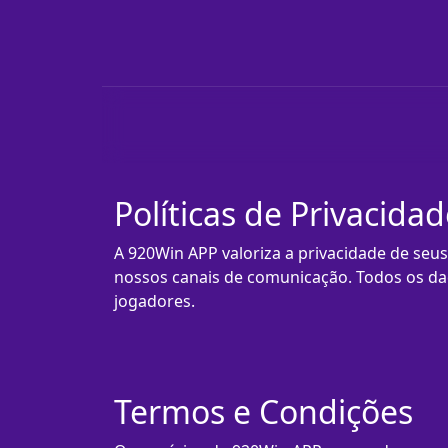
Políticas de Privacida
A 920Win APP valoriza a privacidade de seu
nossos canais de comunicação. Todos os dad
jogadores.
Termos e Condições