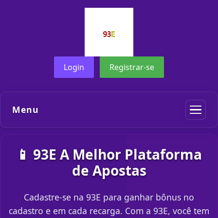
Login
Registrar-se
Menu
📱 93E A Melhor Plataforma
de Apostas
Cadastre-se na 93E para ganhar bônus no
cadastro e em cada recarga. Com a 93E, você tem