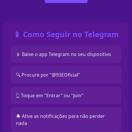
📱 Como Seguir no Telegram
📱 Baixe o app Telegram no seu dispositivo
🔍 Procure por "@93EOficial"
👆 Toque em "Entrar" ou "Join"
🔔 Ative as notificações para não perder
nada