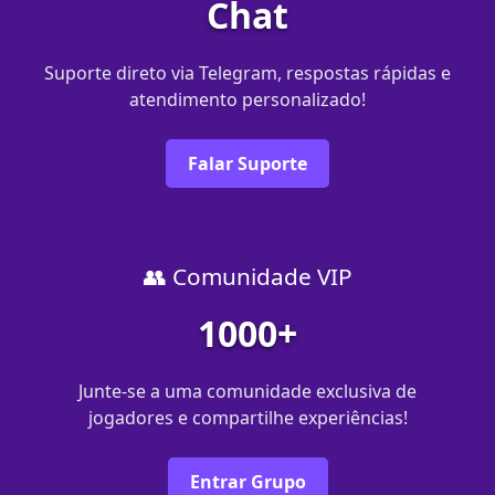
Chat
Suporte direto via Telegram, respostas rápidas e
atendimento personalizado!
Falar Suporte
👥 Comunidade VIP
1000+
Junte-se a uma comunidade exclusiva de
jogadores e compartilhe experiências!
Entrar Grupo