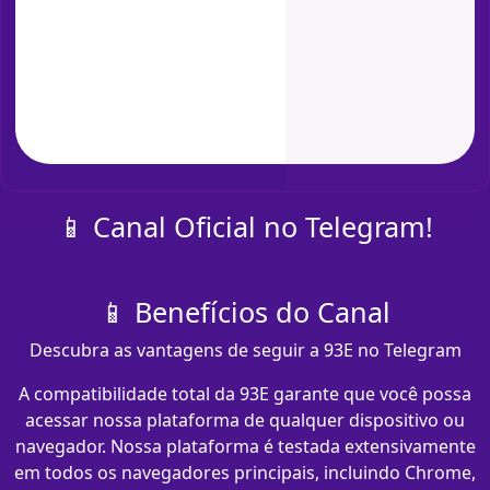
📱 Canal Oficial no Telegram!
📱 Benefícios do Canal
Descubra as vantagens de seguir a 93E no Telegram
A compatibilidade total da 93E garante que você possa
acessar nossa plataforma de qualquer dispositivo ou
navegador. Nossa plataforma é testada extensivamente
em todos os navegadores principais, incluindo Chrome,