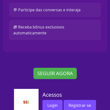
💬 Participe das conversas e interaja
🎁 Receba bônus exclusivos
automaticamente
SEGUIR AGORA
Acessos
Login
Registrar-se