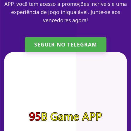
APP, você tem acesso a promoções incríveis e uma
experiência de jogo inigualável. Junte-se aos
vencedores agora!
SEGUIR NO TELEGRAM