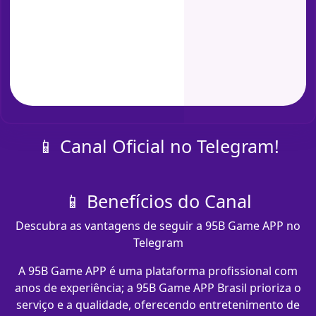
📱 Canal Oficial no Telegram!
📱 Benefícios do Canal
Descubra as vantagens de seguir a 95B Game APP no
Telegram
A 95B Game APP é uma plataforma profissional com
anos de experiência; a 95B Game APP Brasil prioriza o
serviço e a qualidade, oferecendo entretenimento de