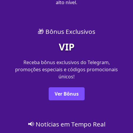
alto nível.
🎁 Bônus Exclusivos
VIP
Receba bônus exclusivos do Telegram,
promoções especiais e códigos promocionais
únicos!
Ver Bônus
📢 Notícias em Tempo Real