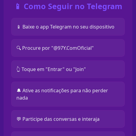
📱 Como Seguir no Telegram
📱 Baixe o app Telegram no seu dispositivo
🔍 Procure por "@97Y.ComOficial"
👆 Toque em "Entrar" ou "Join"
🔔 Ative as notificações para não perder
nada
💬 Participe das conversas e interaja