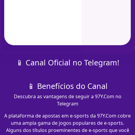
📱 Canal Oficial no Telegram!
📱 Benefícios do Canal
Descubra as vantagens de seguir a 97Y.Com no
Telegram
A plataforma de apostas em e-sports da 97Y.Com cobre
uma ampla gama de jogos populares de e-sports.
Alguns dos títulos proeminentes de e-sports que você