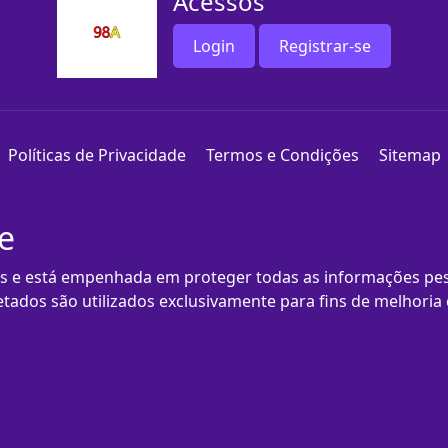
Acessos
Login
Registrar-se
Políticas de Privacidade
Termos e Condições
Sitemap
de
ios e está empenhada em proteger todas as informações pe
tados são utilizados exclusivamente para fins de melhoria