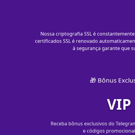
Nossa criptografia SSL é constantemente 
certificados SSL é renovado automaticamen
à segurança garante que s
🎁 Bônus Exclu
VIP
Receba bônus exclusivos do Telegra
e códigos promocionai