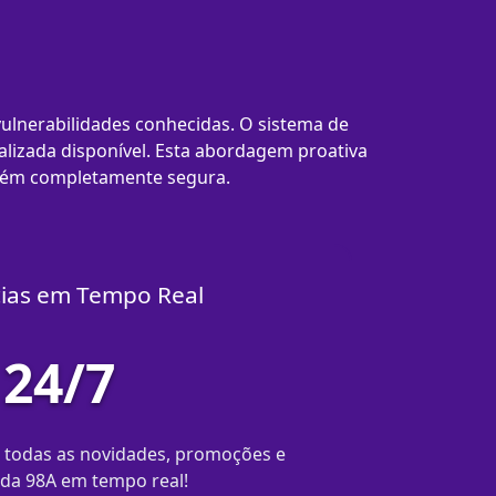
vulnerabilidades conhecidas. O sistema de
lizada disponível. Esta abordagem proativa
mbém completamente segura.
cias em Tempo Real
24/7
e todas as novidades, promoções e
 da 98A em tempo real!