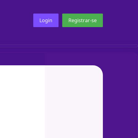
Login
Registrar-se