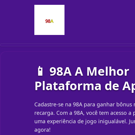
📱 98A A Melhor
Plataforma de A
Cadastre-se na 98A para ganhar bônus 
recarga. Com a 98A, você tem acesso a 
uma experiência de jogo inigualável. J
agora!