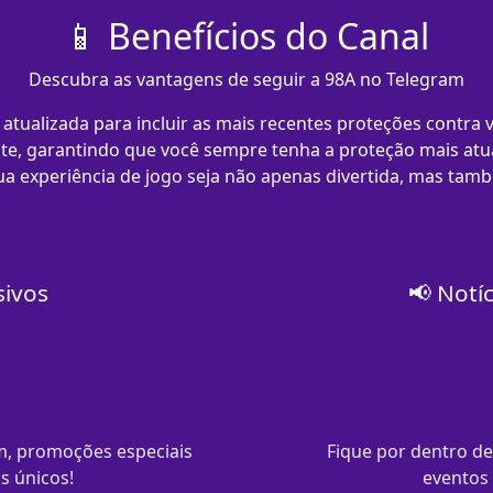
📱 Benefícios do Canal
Descubra as vantagens de seguir a 98A no Telegram
atualizada para incluir as mais recentes proteções contra 
te, garantindo que você sempre tenha a proteção mais atua
ua experiência de jogo seja não apenas divertida, mas ta
sivos
📢 Notí
m, promoções especiais
Fique por dentro d
s únicos!
eventos