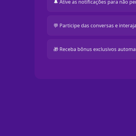
🔔 Ative as notificações para não p
💬 Participe das conversas e interaj
🎁 Receba bônus exclusivos autom