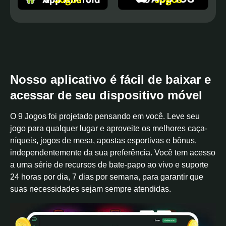
Nosso aplicativo é fácil de baixar e
acessar de seu dispositivo móvel
O 9 Jogos foi projetado pensando em você. Leve seu
jogo para qualquer lugar e aproveite os melhores caça-
níqueis, jogos de mesa, apostas esportivas e bônus,
independentemente da sua preferência. Você tem acesso
a uma série de recursos de bate-papo ao vivo e suporte
24 horas por dia, 7 dias por semana, para garantir que
suas necessidades sejam sempre atendidas.