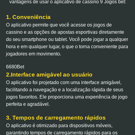
vantagens de usar o aplicativo de cassino 9 Jogos bet:
1. Conveniência
O aplicativo permite que você acesse os jogos de
cassino e as opções de apostas esportivas diretamente
do seu smartphone ou tablet. Você pode jogar a qualquer
hora e em qualquer lugar, o que o torna conveniente para
jogadores em movimento.
6680Bet
2.Interface amigável ao usuário
O aplicativo foi projetado com uma interface amigável,
facilitando a navegação e a localização rápida de seus
jogos favoritos. Ele proporciona uma experiência de jogo
perfeita e agradável.
3. Tempos de carregamento rápidos
O aplicativo é otimizado para dispositivos móveis,
garantindo tempos de carregamento rápidos para os