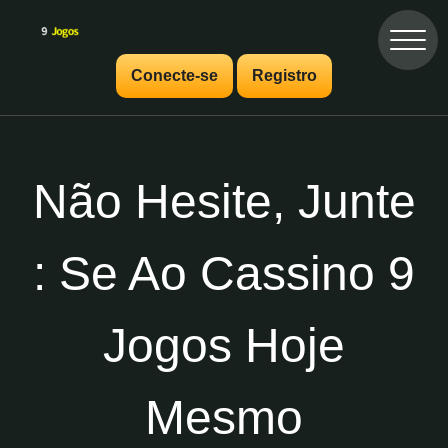
Conecte-se
Registro
Não Hesite, Junte
: Se Ao Cassino 9
Jogos Hoje
Mesmo