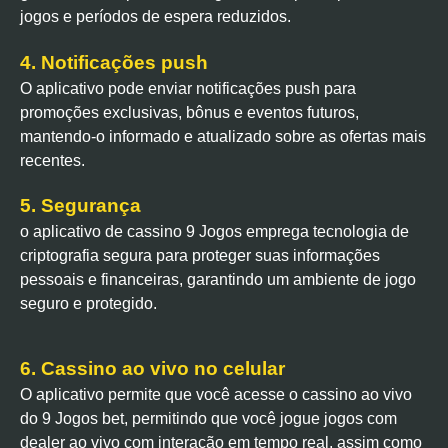
jogos e períodos de espera reduzidos.
4. Notificações push
O aplicativo pode enviar notificações push para
promoções exclusivas, bônus e eventos futuros,
mantendo-o informado e atualizado sobre as ofertas mais
recentes.
5. Segurança
o aplicativo de cassino 9 Jogos emprega tecnologia de
criptografia segura para proteger suas informações
pessoais e financeiras, garantindo um ambiente de jogo
seguro e protegido.
6. Cassino ao vivo no celular
O aplicativo permite que você acesse o cassino ao vivo
do 9 Jogos bet, permitindo que você jogue jogos com
dealer ao vivo com interação em tempo real, assim como