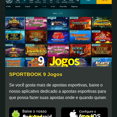
SPORTBOOK 9 Jogos
Se você gosta mais de apostas esportivas, baixe o
nosso aplicativo dedicado a apostas esportivas para
que possa fazer suas apostas onde e quando quiser.